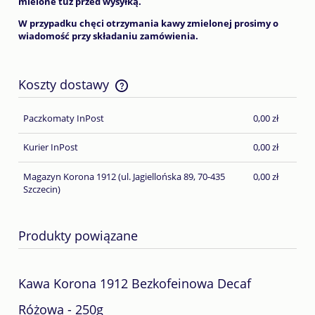
mielone tuż przed wysyłką.
W przypadku chęci otrzymania kawy zmielonej prosimy o
wiadomość przy składaniu zamówienia.
Koszty dostawy
Cena nie zawiera ewentualnych kosztów płatności
Paczkomaty InPost
0,00 zł
Kurier InPost
0,00 zł
Magazyn Korona 1912
(ul. Jagiellońska 89, 70-435
0,00 zł
Szczecin)
Produkty powiązane
Kawa Korona 1912 Bezkofeinowa Decaf
Różowa - 250g