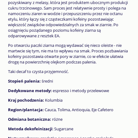
pozyskiwany z melasy, która jest produktem ubocznym produkcji
cukru trzcinowego. Sam proces jest relatywnie prosty i polega na
namoczeniu ziaren w wodzie i przepuszczeniu przez nie octanu
etylu, który łączy się z cząsteczkami kofeiny pozostawiając
większość związków odpowiedzialnych za smak w ziarnie. Po
osiągnięciu pożądanego poziomu kofeiny ziarna są
odparowywane z resztek EA.
Po otwarciu paczki ziarna mogą wydawać się nieco oleiste - nie
martwcie się tym, nie ma to wpływu na smak. Proces pozbawiania
kofeiny pozostawia otwarte pory w ziarnie, co w efekcie ułatwia
drogę na powierzchnię olejkom podczas palenia.
Taki decaf to czysta przyjemność.
Stopień palenia:
średni
Dedykowane metody:
espresso i metody przelewowe
Kraj pochodzenia:
Kolumbia
Region/plantacja:
Cauca, Tolima, Antioquia, Eje Cafetero
Odmiana botaniczna:
różne
Metoda dekofeinizacji
: Sugarcane