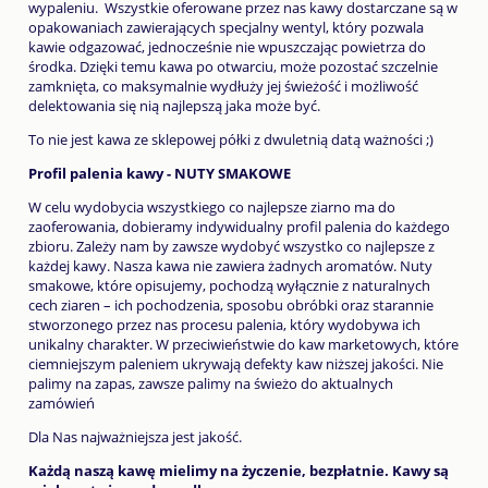
wypaleniu. Wszystkie oferowane przez nas kawy dostarczane są w
opakowaniach zawierających specjalny wentyl, który pozwala
kawie odgazować, jednocześnie nie wpuszczając powietrza do
środka. Dzięki temu kawa po otwarciu, może pozostać szczelnie
zamknięta, co maksymalnie wydłuży jej świeżość i możliwość
delektowania się nią najlepszą jaka może być.
To nie jest kawa ze sklepowej półki z dwuletnią datą ważności ;)
Profil palenia kawy - NUTY SMAKOWE
W celu wydobycia wszystkiego co najlepsze ziarno ma do
zaoferowania, dobieramy indywidualny profil palenia do każdego
zbioru. Zależy nam by zawsze wydobyć wszystko co najlepsze z
każdej kawy. Nasza kawa nie zawiera żadnych aromatów. Nuty
smakowe, które opisujemy, pochodzą wyłącznie z naturalnych
cech ziaren – ich pochodzenia, sposobu obróbki oraz starannie
stworzonego przez nas procesu palenia, który wydobywa ich
unikalny charakter. W przeciwieństwie do kaw marketowych, które
ciemniejszym paleniem ukrywają defekty kaw niższej jakości. Nie
palimy na zapas, zawsze palimy na świeżo do aktualnych
zamówień
Dla Nas najważniejsza jest jakość.
Każdą naszą kawę mielimy na życzenie, bezpłatnie. Kawy są