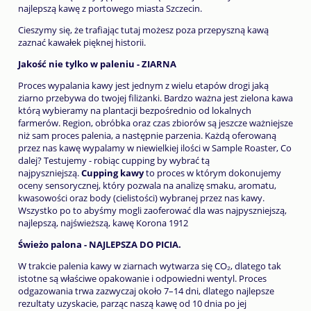
najlepszą kawę z portowego miasta Szczecin.
Cieszymy się, że trafiając tutaj możesz poza przepyszną kawą
zaznać kawałek pięknej historii.
Jakość nie tylko w paleniu - ZIARNA
Proces wypalania kawy jest jednym z wielu etapów drogi jaką
ziarno przebywa do twojej filiżanki. Bardzo ważna jest zielona kawa
którą wybieramy na plantacji bezpośrednio od lokalnych
farmerów. Region, obróbka oraz czas zbiorów są jeszcze ważniejsze
niż sam proces palenia, a następnie parzenia. Każdą oferowaną
przez nas kawę wypalamy w niewielkiej ilości w Sample Roaster, Co
dalej? Testujemy - robiąc cupping by wybrać tą
najpyszniejszą.
Cupping kawy
to proces w którym dokonujemy
oceny sensorycznej, który pozwala na analizę smaku, aromatu,
kwasowości oraz body (cielistości) wybranej przez nas kawy.
Wszystko po to abyśmy mogli zaoferować dla was najpyszniejszą,
najlepszą, najświeższą, kawę Korona 1912
Świeżo palona - NAJLEPSZA DO PICIA.
W trakcie palenia kawy w ziarnach wytwarza się CO₂, dlatego tak
istotne są właściwe opakowanie i odpowiedni wentyl. Proces
odgazowania trwa zazwyczaj około 7–14 dni, dlatego najlepsze
rezultaty uzyskacie, parząc naszą kawę od 10 dnia po jej