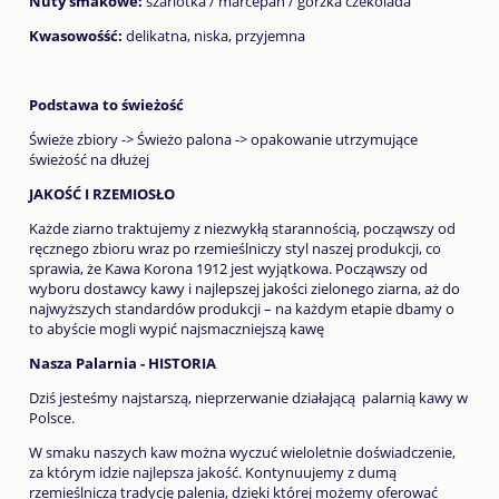
Nuty smakowe:
szarlotka / marcepan / gorzka czekolada
Kwasowośść:
delikatna, niska, przyjemna
Podstawa to świeżość
Świeże zbiory -> Świeżo palona -> opakowanie utrzymujące
świeżość na dłużej
JAKOŚĆ I RZEMIOSŁO
Każde ziarno traktujemy z niezwykłą starannością, począwszy od
ręcznego zbioru wraz po rzemieślniczy styl naszej produkcji, co
sprawia, że Kawa Korona 1912 jest wyjątkowa. Począwszy od
wyboru dostawcy kawy i najlepszej jakości zielonego ziarna, aż do
najwyższych standardów produkcji – na każdym etapie dbamy o
to abyście mogli wypić najsmaczniejszą kawę
Nasza Palarnia - HISTORIA
Dziś jesteśmy najstarszą, nieprzerwanie działającą palarnią kawy w
Polsce.
W smaku naszych kaw można wyczuć wieloletnie doświadczenie,
za którym idzie najlepsza jakość. Kontynuujemy z dumą
rzemieślniczą tradycję palenia, dzięki której możemy oferować