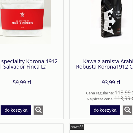
speciality Korona 1912
Kawa ziarnista Arab
l Salvador Finca La
Robusta Korona1912 C
Hondurita - 300g
1kg
59,99 zł
93,99 zł
113,99 
Cena regularna:
113,99 
Najniższa cena:
do koszyka
do koszyka
nowość