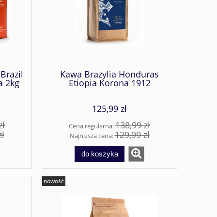
Brazil
Kawa Brazylia Honduras
a 2kg
Etiopia Korona 1912
Granatowa 1kg
125,99 zł
zł
138,99 zł
Cena regularna:
zł
129,99 zł
Najniższa cena:
do koszyka
nowość