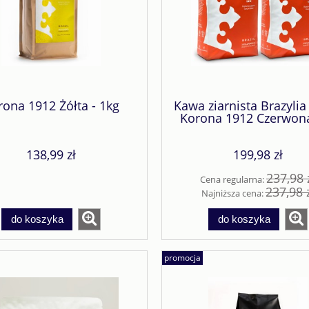
rona 1912 Żółta - 1kg
Kawa ziarnista Brazylia 
Korona 1912 Czerwon
138,99 zł
199,98 zł
237,98 
Cena regularna:
237,98 
Najniższa cena:
do koszyka
do koszyka
promocja