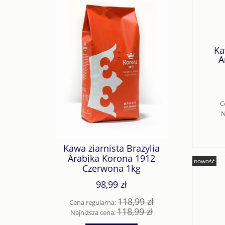
Ka
A
C
N
Kawa ziarnista Brazylia
Arabika Korona 1912
nowość
Czerwona 1kg
98,99 zł
118,99 zł
Cena regularna:
118,99 zł
Najniższa cena: