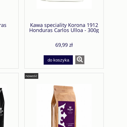
ras
Kawa speciality Korona 1912
Honduras Carlos Ulloa - 300g
69,99 zł
do koszyka
nowość