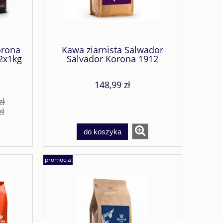
orona
Kawa ziarnista Salwador
2x1kg
Salvador Korona 1912
Fioletowa 1kg
148,99 zł
zł
zł
do koszyka
promocja