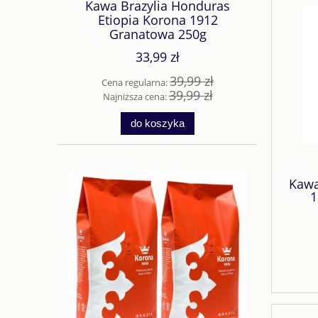
Kawa Brazylia Honduras
Etiopia Korona 1912
Granatowa 250g
33,99 zł
39,99 zł
Cena regularna:
39,99 zł
Najniższa cena:
do koszyka
Kawa
1