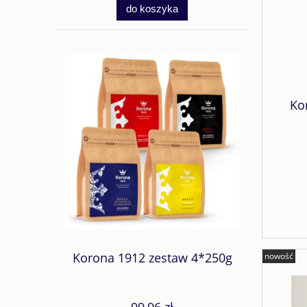
do koszyka
Ko
Korona 1912 zestaw 4*250g
nowość
99,96 zł