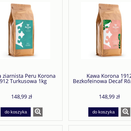
 ziarnista Peru Korona
Kawa Korona 191
912 Turkusowa 1kg
Bezkofeinowa Decaf Ró
1kg
148,99 zł
148,99 zł
do koszyka
do koszyka