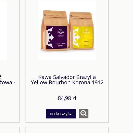
2
Kawa Salvador Brazylia
żowa -
Yellow Bourbon Korona 1912
Zestaw 2x250g.
84,98 zł
do koszyka