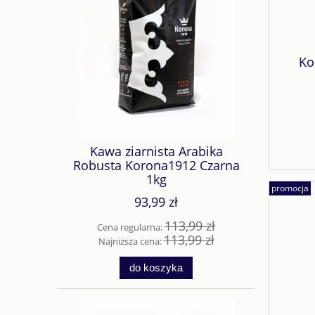
Ko
Kawa ziarnista Arabika
Robusta Korona1912 Czarna
1kg
promocja
93,99 zł
113,99 zł
Cena regularna:
113,99 zł
Najniższa cena:
do koszyka