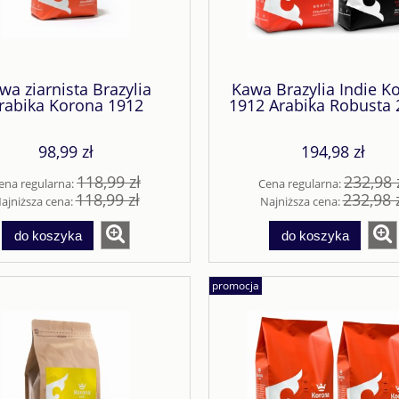
wa ziarnista Brazylia
Kawa Brazylia Indie K
rabika Korona 1912
1912 Arabika Robusta 
Czerwona 1kg
98,99 zł
194,98 zł
118,99 zł
232,98 
ena regularna:
Cena regularna:
118,99 zł
232,98 
ajniższa cena:
Najniższa cena:
do koszyka
do koszyka
promocja