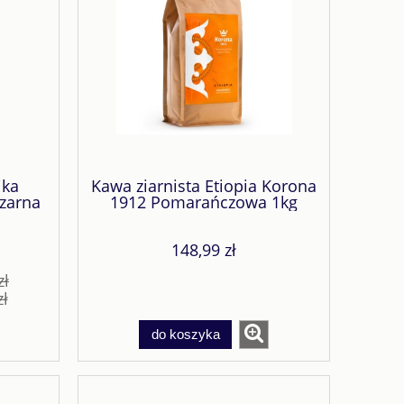
ika
Kawa ziarnista Etiopia Korona
zarna
1912 Pomarańczowa 1kg
148,99 zł
zł
zł
do koszyka